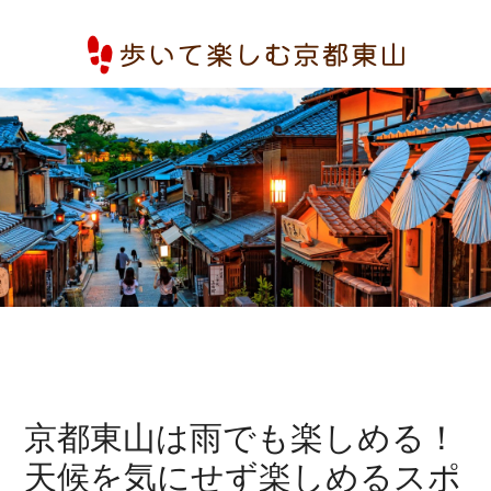
Skip
to
main
content
京都東山は雨でも楽しめる！
天候を気にせず楽しめるスポ