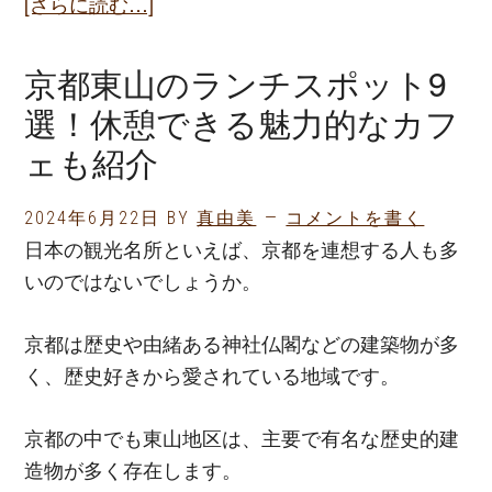
[さらに読む…]
about
せ
京
ず
都
京都東山のランチスポット9
楽
東
選！休憩できる魅力的なカフ
し
山
め
ェも紹介
の
る
絶
ス
2024年6月22日
BY
真由美
コメントを書く
品
ポ
日本の観光名所といえば、京都を連想する人も多
デ
ッ
いのではないでしょうか。
ィ
ト
ナ
を
京都は歴史や由緒ある神社仏閣などの建築物が多
ー
紹
く、歴史好きから愛されている地域です。
ス
介
ポ
京都の中でも東山地区は、主要で有名な歴史的建
ッ
造物が多く存在します。
ト