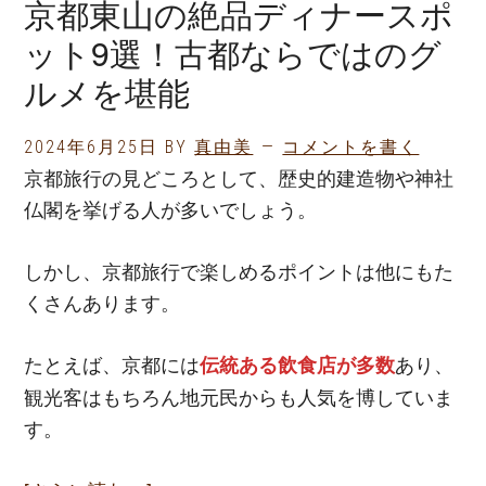
京都東山の絶品ディナースポ
東
ット9選！古都ならではのグ
山
ルメを堪能
は
雨
2024年6月25日
BY
真由美
コメントを書く
で
京都旅行の見どころとして、歴史的建造物や神社
も
仏閣を挙げる人が多いでしょう。
楽
し
しかし、京都旅行で楽しめるポイントは他にもた
め
くさんあります。
る！
天
たとえば、京都には
あり、
伝統ある飲食店が多数
候
観光客はもちろん地元民からも人気を博していま
を
す。
気
に